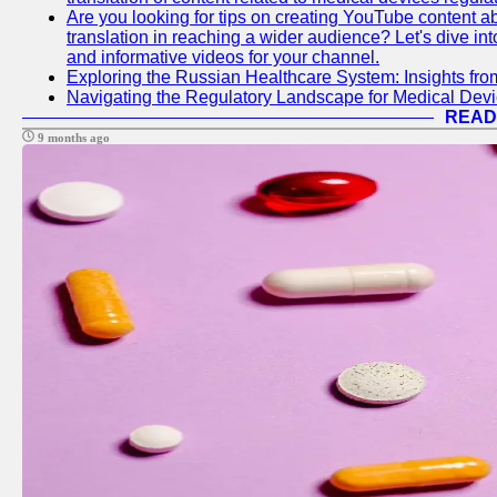
Are you looking for tips on creating YouTube content ab
translation in reaching a wider audience? Let's dive i
and informative videos for your channel.
Exploring the Russian Healthcare System: Insights f
Navigating the Regulatory Landscape for Medical Dev
READ
9 months ago