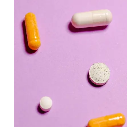
Support
Contact
About
Us
Write
for Us