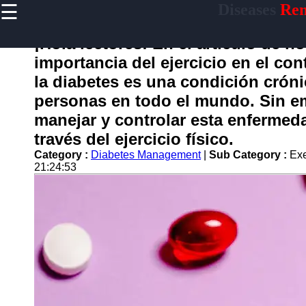
☰
Diseases
Rem
×
Useful
links
¡Hola lectores! En el artículo de h
Home
importancia del ejercicio en el co
la diabetes es una condición cróni
personas en todo el mundo. Sin em
enferma
manejar y controlar esta enfermeda
través del ejercicio físico.
Socials
Category :
Diabetes Management
|
Sub Category :
Exe
21:24:53
Facebook
Instagram
Twitter
Telegram
Help &