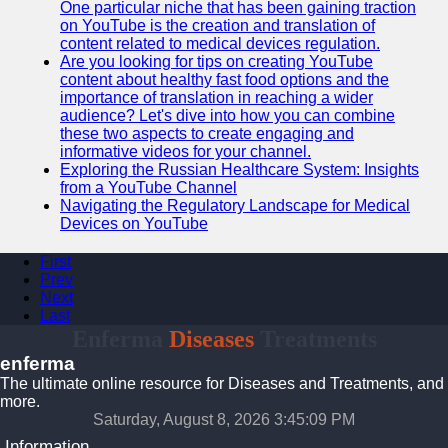
One particular niche that has been gaining traction
on YouTube is the creation and translation of
content related to medical devices regulation.
Are you looking for tips on creating YouTube
content about healthy fast food options and the
importance of translation in reaching a wider
audience? Let's dive into how you can combine
these two aspects to create engaging and
informative videos for your channel.
Exploring the Russian Healthcare System: Insights
from a YouTube Channel
Navigating the Regulatory Landscape for Medical
Devices on YouTube
First
Prev
Next
Last
Enferma
Diseases
Treatments
enferma
The ultimate online resource for Diseases and Treatments, and
more.
Saturday, August 8, 2026 3:45:09 PM
Information