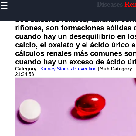
☰
Diseases
Rem
×
Useful
links
Los cálculos renales, también con
Home
riñones, son formaciones sólidas 
cuando hay un desequilibrio en lo
calcio, el oxalato y el ácido úrico 
enferma
cálculos renales más comunes son 
cuando hay un exceso de ácido úri
Socials
Category :
Kidney Stones Prevention
|
Sub Category :
21:24:53
Facebook
Instagram
Twitter
Telegram
Help &