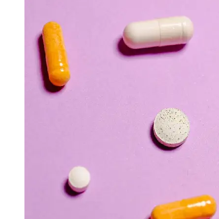
Support
Contact
About
Us
Write
for Us